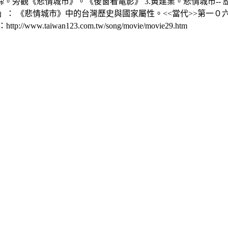
西諦。旁觀《悲情城市》。《後窗看電影》 3.黃建業。悲情城市--
 《悲情城市》中的台灣歷史與國家屬性。<<當代>>第一０六期. 9
aiwan123.com.tw/song/movie/movie29.htm