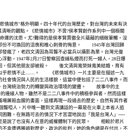
悲情城市"格外明顯。四十年代的台灣歷史，對台灣的未來有決
其清晰的觀點。《悲情城市》不啻?侯孝賢創作系列中一個極關
命運的沈思。尤?難得的是侯孝賢貫徹全片蘊藉的細緻筆觸，沒
份不可換回的沮喪和椎心刺骨的悔意。 1945年台灣回歸
卻發瘋了，老四文清因為耳聾不必當兵以攝影為業。台灣光復
，1947年2月27日警察因查緝私煙而打死一婦人，28日爆
放回，但其他朋友卻被殺。 後文清與寬榮妹寬美結婚，育有
市似乎悲情不止……。 《悲情城市》一片主要是在描述一九
的社會情況與人民的生活樣貌，這當中便包括了二二八事件。而
間，台灣統治勢力的轉變與政治環境的變遷。 故事中的主
中的邊緣人物，雖然不是二二八事件中的積極參與者，然而這樣
滿場屠殺血腥的畫面，這樣再現一段過去的歷史，自然有其作者
個聾啞人，片中唯一聽到文清講話的一幕是在火車上本省人追
同困難，在無路可去的情況下才苦澀地說出「我是台灣人」──
甚至是說了也沒有人在意的威權體制下的民眾。 相較於悲片
的不幸遭遇勝過對歷史、政治的批判，她的角色總是在付出，不