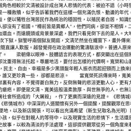
個角色相較於文清被設計成台灣人悲情的代表：被迫不語（小時
則是一種救贖，似乎告訴著我們在這樣一個充滿仇恨、動盪的
，便以犧牲台灣居民作為統治的穩固性，以殖民者自居，知識份
卻沒有了祖國。"樽前皆是異鄉人"，他們同病，卻並不相憐，
血還血。而遠鏡頭或背景景深處，我們只看見倒下去的是人。大
獄，獄警呼兩個獄友開庭，文清茫然坐在鐵窗下，畫外傳來兩聲
段戲簡直讓人歎服。越發覺得在政治運動的驚濤駭浪中，普通人原
聲了。 梁朝偉以眼神、肢體語言的表現方式，都突顯出在這
卻沈重得無法托起。尊嚴地活，要付出怎樣的代價啊。寬榮和山
而，民主、自由、幸福是多少黑頭髮年輕人振衣而起迎頸而上換來
，誰又更珍貴一些， 卻都是悲涼。 當寬榮死訊傳來時，寬美
默裏有內容，不覺得蒼白無力，反倒無聲的悲涼更動人心，更有
的瘡疤。即便是文清、寬美這般溫柔敦厚、與世無爭的人，也無法
灣社會所造成的「大屠殺」，作了更廣而深遠的見證。 《悲情城
在《悲情城市》中深深的人道關懷有另外一個提醒，提醒觀眾在思
地，以及新店開張，可以看出充滿希望（新生兒取名為光明）
小孩，似乎在對親人的等待中，以及現實生活的悲情下，生活還是
史故事，以較為清淡的手法處理，這卻提供觀眾從另一個角度來看