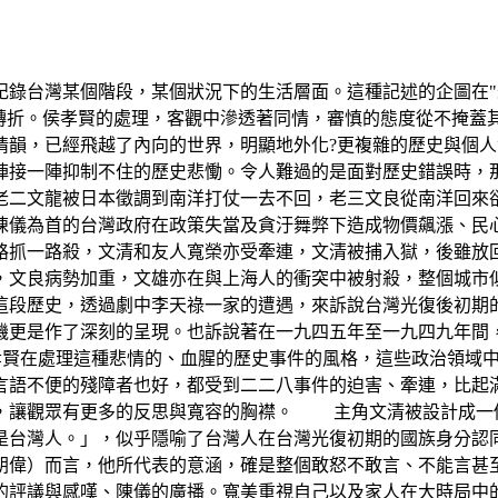
台灣某個階段，某個狀況下的生活層面。這種記述的企圖在"
轉折。侯孝賢的處理，客觀中滲透著同情，審慎的態度從不掩蓋
情韻，已經飛越了內向的世界，明顯地外化?更複雜的歷史與個人
陣接一陣抑制不住的歷史悲慟。令人難過的是面對歷史錯誤時，那
老二文龍被日本徵調到南洋打仗一去不回，老三文良從南洋回來
為首的台灣政府在政策失當及貪汙舞弊下造成物價飆漲、民心浮動
路抓一路殺，文清和友人寬榮亦受牽連，文清被捕入獄，後雖
，文良病勢加重，文雄亦在與上海人的衝突中被射殺，整個城
這段歷史，透過劇中李天祿一家的遭遇，來訴說台灣光復後初期
機更是作了深刻的呈現。也訴說著在一九四五年至一九四九年
侯孝賢在處理這種悲情的、血腥的歷史事件的風格，這些政治領域
言語不便的殘障者也好，都受到二二八事件的迫害、牽連，比起
，讓觀眾有更多的反思與寬容的胸襟。 主角文清被設計成一
是台灣人。」，似乎隱喻了台灣人在台灣光復初期的國族身分認
朝偉）而言，他所代表的意涵，確是整個敢怒不敢言、不能言
的評議與感嘆、陳儀的廣播。寬美重視自己以及家人在大時局中