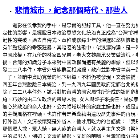
悲情城市 ，紀念那個時代、那些人
電影在侯孝賢的手中，是忠實的記錄工具，他一直在努力記錄
定性的影響，是擺脫日本政治思想文化統治真正成為"台灣"的
鍵性的突破。過去自傳式、童稚或慘綠少年的深邃悲愁與懷鄉
有半點控訴的乖張狂暴，其喑啞的弦歌中，似浪濤洶湧，是一
中國政權，在九份的林家四兄弟，老大文雄繼承父業做流氓，
後，台灣的知識分子本來對中國政權尚抱有美麗的想像，但以陳儀
發二二八事件，本省外省族群互相廝殺，政府並對本省精英一
一子，並暗中資助寬榮的地下組織，不料仍被發現，文清被捕
四五年台灣脫離日本統治，到一九四九年國民政府定都台北的
除了二二八事件外，該片對於台灣的國家屬性所造成的認同危
角，巧妙的由二位政治的邊緣人物--女人與聾子來擔任。是
無心於政治的商人也好，公共領域以外的家庭主婦也好，或是
的主觀風格在裡頭。也許作者是希冀藉由這段歷史事件的再現
打外省人，文清被懷疑是外省人，他才用吃力的台語說：「我
那個眾人欺、眾人騎、無人疼的台灣人。就以男主角文清（梁
中的眾男人，例如：文清的攝影、文雄的咆嘯、台灣知識分子