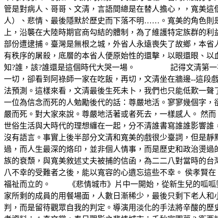
管是對病人、哥哥、文清，言語間總是在替人擔心，，寬美這
人）、悲情、最後隱默於歷史而下落不明……。寬美的角色
上，沿襲在大陸時期官商勾結的體制，為了維護特定族群的利益
部份遭逮捕。臺灣是無根之城，外省人永遠喪失了故鄉，本省人
有秩序的屠殺，底層的本省人便原始性的還擊，以眼還眼、以
知?誰，該?誰還是這個時代大哭一場。 記得文清第一次下
一切，卻看到阿祿師一家在吃飯，再切，文清坐在牆邊--這
法預測。這樣來看，文清最後生死未卜，我們也只能低歎一
一位為信念而死的人勉勵後代的話：尊嚴地活。寥寥幾個字，
嚴而死。對大家來說。尊嚴地活著或者死去，一樣感人。 然
世俗生活與大時代的理想纏在一起，分不清誰書寫誰誰影響誰
沒有語言。事實上後半部分文清和寬美的戲很少臺詞，但是靜
過，而人生最深的烙印，並非個人情事，而是歷史和政治燙過
族的衰頹，與寬美敘述丈夫被捕的信函，為二二八對當時的台
八不幸的受難者之後，能以寬容的心遺忘這些不幸。 侯孝賢
福祉而立的。 《悲情城市》片中一開始，從新生兒的呱呱墜
家所剩的成員的用餐場面，人數日漸稀少，最後只剩下老人和
判，而是留待觀眾自我的判定。導演用淡化的手法將辛酸的歷