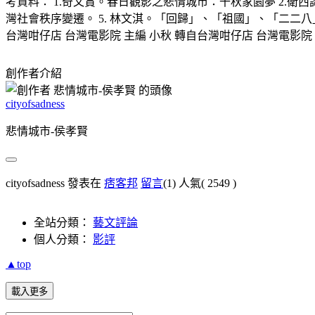
考資料： 1.奇文賞。春日觀影之悲情城市：千秋家園夢 2.衛
灣社會秩序變遷。 5. 林文淇。「回歸」、「祖國」、「二二八」：
台灣咁仔店 台灣電影院 主編 小秋 轉自台灣咁仔店 台灣電影院：http://www.t
創作者介紹
cityofsadness
悲情城市-侯孝賢
cityofsadness 發表在
痞客邦
留言
(1)
人氣(
2549
)
全站分類：
藝文評論
個人分類：
影評
▲top
載入更多