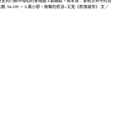
 歷史的門廊中喑啞的安魂曲 4.劉鎮歐。侯孝賢：景框世界中的台
4-109 。 6.黃小邪。無聲的悲涼--又見《悲情城市》 文／