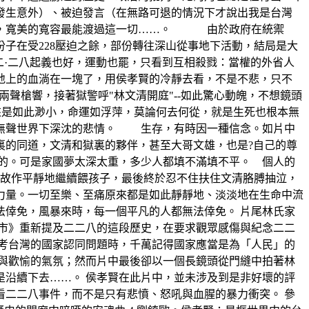
發生意外）、被迫發言（在無路可退的情況下才說出我是台灣
年代，寬美的寬容最能渡過這一切……。 由於政府在統禦
子在受228壓迫之餘，部份轉往深山從事地下活動，結局是大
二·二八起義也好，運動也罷，只看到互相殺戮：當權的外省人
地上的血淌在一塊了，用侯孝賢的冷靜去看，不是不悲，只不
槍響，接著獄警呼"林文清開庭"--如此驚心動魄，不想鏡頭
來是如此渺小，命運如浮萍，莫論何去何從，就是生死也根本無
個無聲世界下深沈的悲情。 生存，有時因一種信念。如片中
裏的同道，文清和獄裏的夥伴，甚至大哥文雄，也是?自己的尊
的。可是家國夢太深太重，多少人都填不滿填不平。 個人的
故作平靜地繼續餵孩子，最後終於忍不住扶住文清胳膊抽泣，
力量。一切至樂、至痛原來都是如此靜靜地、淡淡地在生命中流
倖免，風暴來時，每一個平凡的人都無法倖免。 片尾林氏家
市》重新提及二二八的這段歷史，在要求觀眾感傷與紀念二二
考台灣的國家認同問題時，千萬記得國家應當是為「人民」的
與歡愉的氣氛；然而片中最後卻以一個長鏡頭從門縫中拍著林
沿續下去……。 侯孝賢在此片中，並未涉及到是非好壞的評
二二八事件，而不是只有悲憤、怒吼與血腥的暴力衝突。 參